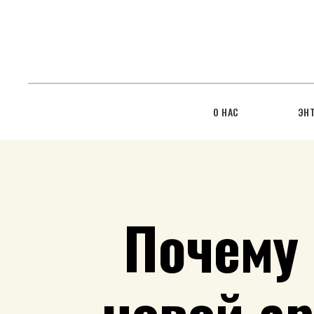
О НАС
ЭН
Почему 
новой а