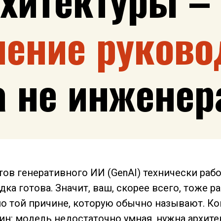
шение руково
а не инженер
тов генеративного ИИ (GenAI) технически рабо
ка готова. Значит, ваш, скорее всего, тоже ра
по той причине, которую обычно называют. Ко
дин: модель недостаточно умная, нужна архит