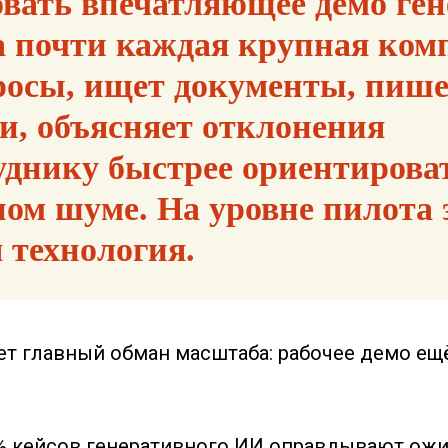
вать впечатляющее демо ге
на почти каждая крупная ком
росы, ищет документы, пише
и, объясняет отклонения
уднику быстрее ориентирова
ом шуме. На уровне пилота 
 технология.
ет главный обман масштаба: рабочее демо ещ
0% кейсов генеративного ИИ оправдывают ожи