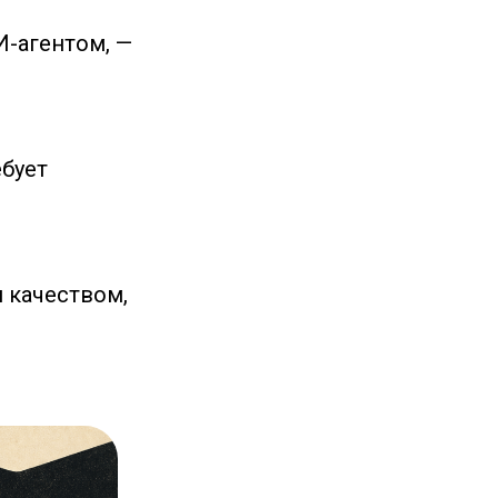
И-агентом, —
ебует
 качеством,