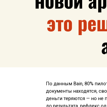
это ре
По данным Bain, 80% пило
документы находятся, свод
деньги теряются — но не 
до результата, рефлекс о