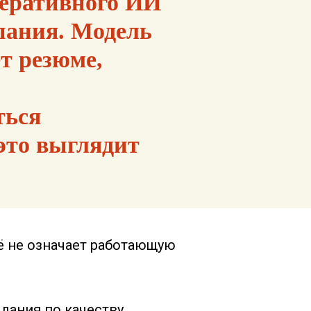
неративного ИИ
пания. Модель
т резюме,
ться
это выглядит
ё не означает работающую
дания по качеству,