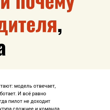
дителя
,
а
тают: модель отвечает,
ботает. И всё равно
гда пилот не доходит
ектура сложнее и команда